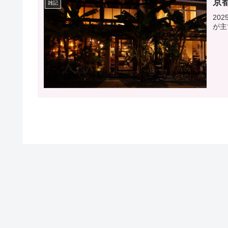
京
雑記
20
が主