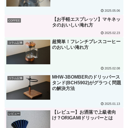
2025.05.06
【お手軽エスプレッソ】マキネッ
COFFEE
タのおいしい淹れ方
2025.02.23
超簡単！フレンチプレスコーヒー
コラム記事
のおいしい淹れ方
2025.02.08
MHW-3BOMBERのドリッパース
コラム記事
タンド(BCH5902)がグラつく問題
の解決方法
2025.01.13
【レビュー】お洒落で上級者向
レビュー
け？ORIGAMIドリッパーとは