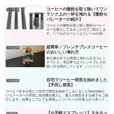
コーヒーの微粉を取り除いてワン
コラム記事
ランク上の一杯を淹れる【微粉セ
パレーターの紹介】
コーヒーの微粉を取り除く微粉セパレー
ターを購入してみましたのでご紹介しま
す。いつものコーヒーよりレベルの高い
ものが淹れられるようになりました
超簡単！フレンチプレスコーヒー
コラム記事
のおいしい淹れ方
初心者の方でも簡単に淹れられるフレン
チプレス。本記事ではフレンチプレスの
使い方を紹介しています、ハンドドリッ
プとは全く違う味わいを楽しみましょ
う！
自宅でコーヒー焙煎を始めました
コラム記事
【手回し焙煎】
コーヒー好きが高じて自宅で焙煎を始めてしまいましたDesirableと
いうメーカーの手回し焙煎機を購入し、素人が焙煎をする様子をご紹
介します。結果としてとても美味しいコーヒーが出来上がり思ってい
たほど敷居は高くないと感じました。
【お手軽エスプレッソ】マキネッ
COFFEE