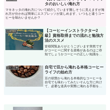
タのおいしい淹れ方
マキネッタの淹れ方について紹介しています難しそうに見えますが淹
れ方が分かれば簡単にエスプレッソが楽しめます、いつもと違うコー
ヒーを味わいませんか？
【コーヒーインストラクター2
COFFEE
級】資格取得までの流れと勉強方
法のススメ
皆様閲覧ありがとうございます突然です
がコーヒーに関する資格があるのはご存
知でしょうかコーヒーの正しい知識を学
ぶ目的で全日本コーヒー検定委員会
（J.C.Q.A.）が主催しているコーヒーイ
ンストラクターバリスタとして働らく為
自宅で豆から淹れる本格コーヒー
コラム記事
の基本的なスキルを学...
ライフの始め方
豆の状態から淹れる本格的なコーヒーを
自宅でも味わってみたいそんな方に向け
て、必要な道具や実際に淹れる手順を説
明してみたいと思います今回は基本のハ
ンドドリップでご紹介します。